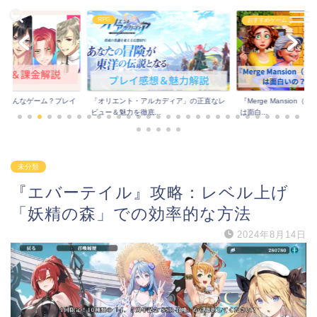
RPG
おすすめゲーム
はどんなゲーム？プレイ
「オリエント・アルカディア」の正直なレ
『Merge Mansion
..
ビュー＆魅力を徹底...
は面白...
未分類
『エバーテイル』攻略：レベル上げ
「妖精の森」での効率的な方法
2024年8月14日