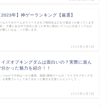
【2023年】神ゲーランキング【厳選】
々なスマホゲームがリリースされて毎回次はどれで遊ぼうか迷っています
笑） 大量にある中で自分に合った本当に面白いゲームに出会うってなか
か難しいなぁ…って思います。 …
2023年6月5日
ライズオブキングダムは面白いの？実際に遊ん
で分かった魅力を紹介！！
いうわけで今回は一から建国、箱庭×開拓ゲームの「ライズオブキングダ
」を実際プレイしてみて分かった魅力を正直にレビューして …
2023年6月3日