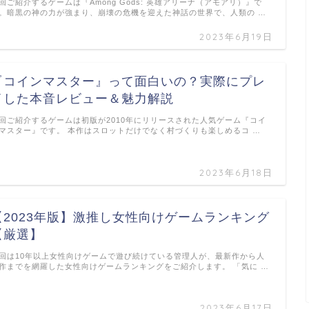
回ご紹介するゲームは『Among Gods: 英雄アリーナ（アモアリ）』で
。暗黒の神の力が強まり、崩壊の危機を迎えた神話の世界で、人類の …
2023年6月19日
『コインマスター』って面白いの？実際にプレ
イした本音レビュー＆魅力解説
回ご紹介するゲームは初版が2010年にリリースされた人気ゲーム『コイ
マスター』です。 本作はスロットだけでなく村づくりも楽しめるコ …
2023年6月18日
【2023年版】激推し女性向けゲームランキング
【厳選】
回は10年以上女性向けゲームで遊び続けている管理人が、最新作から人
作までを網羅した女性向けゲームランキングをご紹介します。 「気に …
2023年6月17日