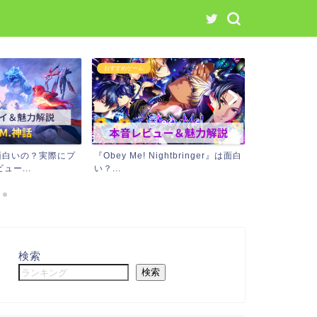
おすすめゲーム
おすすめゲーム
は面白いの？実際にプ
『Obey Me! Nightbringer』は面白
『ときめき彼
ュー...
い？...
たレビュー＆
検索
検索