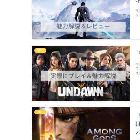
今
タ
RPG
今
ラ
ス
RPG