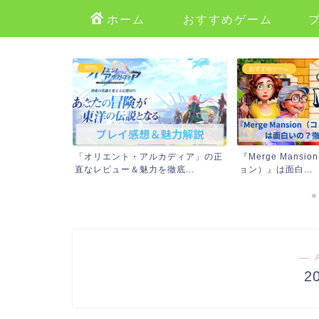
ホーム
おすすめゲーム
RPG
おすすめゲーム
どんなゲーム？
「オリエント・アルカディア」の正
『Merge Mans
法...
直なレビュー＆魅力を徹底...
ョン）』は面白...
― 
2