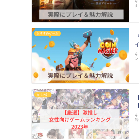
今
す
おすすめゲーム
今
ン
女性向け
今
気