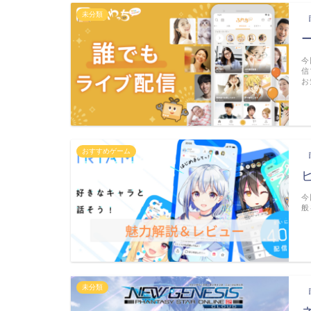
未分類
今
信
お
おすすめゲーム
今
般
未分類