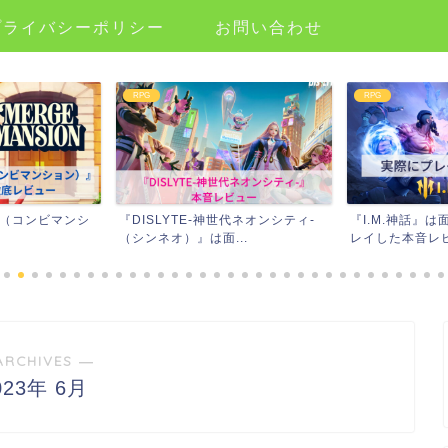
プライバシーポリシー
お問い合わせ
RPG
RPG
ion（コンビマンシ
『DISLYTE-神世代ネオンシティ-
『I.M.神話』
（シンネオ）』は面...
レイした本音レビ
ARCHIVES ―
023年 6月