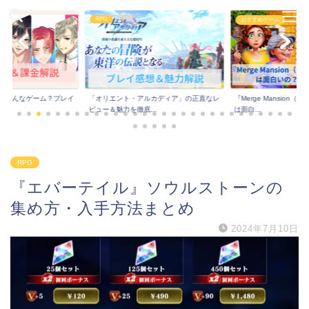
RPG
おすすめゲーム
はどんなゲーム？プレイ
「オリエント・アルカディア」の正直なレ
『Merge Mansion
..
ビュー＆魅力を徹底...
は面白...
RPG
『エバーテイル』ソウルストーンの
集め方・入手方法まとめ
2024年7月10日