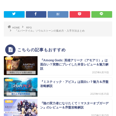
HOME
RPG
『エバーテイル』ソウルストーンの集め方・入手方法まとめ
こちらの記事もおすすめ
RPG
『Among Gods: 英雄アリーナ（アモアリ）』は
面白い？実際にプレイした本音レビュー＆魅力解
説
2023年6月19日
RPG
『ミスティック・アビス』は面白い？魅力＆序盤
攻略解説
2023年10月25日
RPG
『陰の実力者になりたくて！マスターオブガーデ
ン』のレビュー＆序盤攻略解説
2023年12月13日