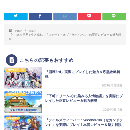
HOME
RPG
終末世界で生き残れ！「ステート・オブ・サバイバル」の正直レビュー＆魅力紹
介
こちらの記事もおすすめ
おすすめゲーム
『崩壊3rd』実際にプレイした魅力＆序盤攻略解
説
2023年12月22日
おすすめゲーム
「下町ドリーム-心に染みる人情物語」を実際にプ
レイした正直レビュー＆魅力解説
2023年3月19日
MMORPG
『テイルズウィーバー : SecondRun（セカンドラ
ン）』を実際にプレイ！本音レビュー＆魅力解説