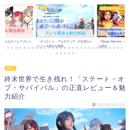
RPG
おすすめゲーム
はどんなゲーム？プレイ
「オリエント・アルカディア」の正直なレ
『Merge Mansion
..
ビュー＆魅力を徹底...
は面白...
RPG
終末世界で生き残れ！「ステート・オ
ブ・サバイバル」の正直レビュー＆魅
力紹介
2023年3月21日