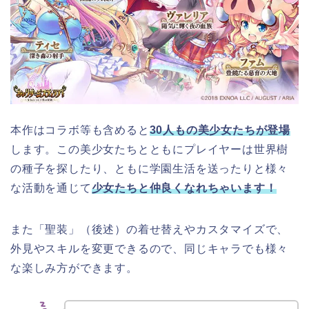
本作はコラボ等も含めると
30人もの美少女たちが登場
します。この美少女たちとともにプレイヤーは世界樹
の種子を探したり、ともに学園生活を送ったりと様々
な活動を通じて
少女たちと仲良くなれちゃいます！
また「聖装」（後述）の着せ替えやカスタマイズで、
外見やスキルを変更できるので、同じキャラでも様々
な楽しみ方ができます。