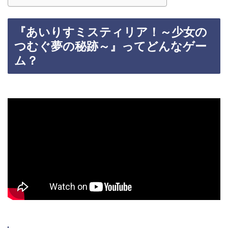
『あいりすミスティリア！～少女の
つむぐ夢の秘跡～』ってどんなゲー
ム？