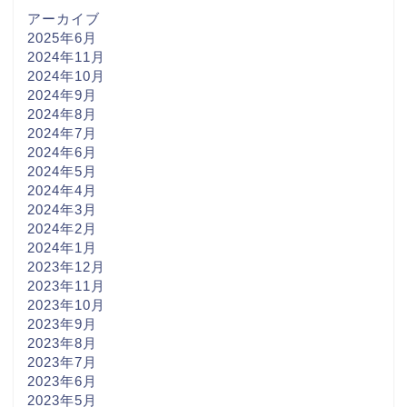
アーカイブ
2025年6月
2024年11月
2024年10月
2024年9月
2024年8月
2024年7月
2024年6月
2024年5月
2024年4月
2024年3月
2024年2月
2024年1月
2023年12月
2023年11月
2023年10月
2023年9月
2023年8月
2023年7月
2023年6月
2023年5月