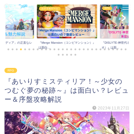
RPG
RPG
sion（コンビマンション）』
『DISLYTE-神世代ネオンシティ-（シンネ
『I.M.神話』は面白
オ）』は面...
た本音レビュー...
RPG
『あいりすミスティリア！～少女の
つむぐ夢の秘跡～』は面白い？レビュ
ー＆序盤攻略解説
2023年11月27日