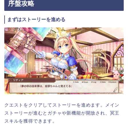
序盤攻略
まずはストーリーを進める
クエストをクリアしてストーリーを進めます。メイン
ストーリーが進むとガチャや新機能が開放され、冥王
スキルを獲得できます。