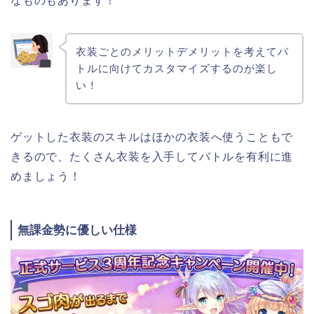
なものもあります！
衣装ごとのメリットデメリットを考えてバ
トルに向けてカスタマイズするのが楽し
い！
ゲットした衣装のスキルはほかの衣装へ使うこともで
きるので、たくさん衣装を入手してバトルを有利に進
めましょう！
無課金勢に優しい仕様