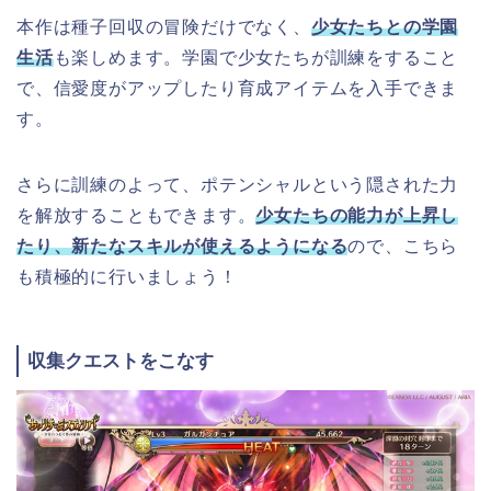
本作は種子回収の冒険だけでなく、
少女たちとの学園
生活
も楽しめます。学園で少女たちが訓練をすること
で、信愛度がアップしたり育成アイテムを入手できま
す。
さらに訓練のよって、ポテンシャルという隠された力
を解放することもできます。
少女たちの能力が上昇し
たり、新たなスキルが使えるようになる
ので、こちら
も積極的に行いましょう！
収集クエストをこなす