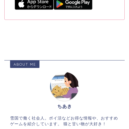
ABOUT ME
ちあき
雪国で働く社会人。ポイ活などお得な情報や、おすすめ
ゲームを紹介しています。 猫と甘い物が大好き！