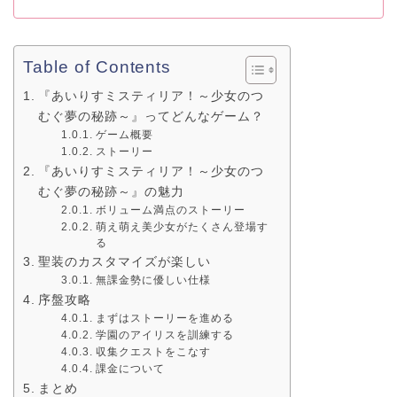
Table of Contents
『あいりすミスティリア！～少女のつ
むぐ夢の秘跡～』ってどんなゲーム？
ゲーム概要
ストーリー
『あいりすミスティリア！～少女のつ
むぐ夢の秘跡～』の魅力
ボリューム満点のストーリー
萌え萌え美少女がたくさん登場す
る
聖装のカスタマイズが楽しい
無課金勢に優しい仕様
序盤攻略
まずはストーリーを進める
学園のアイリスを訓練する
収集クエストをこなす
課金について
まとめ