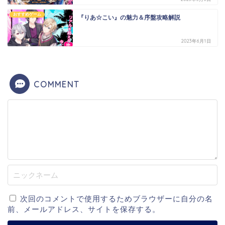
おすすめゲーム
『りあ☆こい』の魅力＆序盤攻略解説
2023年6月1日
COMMENT
次回のコメントで使用するためブラウザーに自分の名
前、メールアドレス、サイトを保存する。