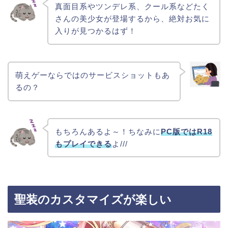
真面目系やツンデレ系、クール系などたく
さんの美少女が登場するから、絶対お気に
入りが見つかるはず！
萌えゲーならではのサービスショットもあ
るの？
もちろんあるよ～！ちなみに
PC版ではR18
もプレイできる
よ///
聖装のカスタマイズが楽しい